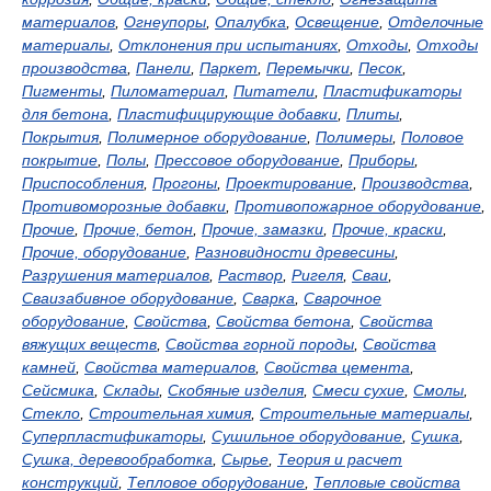
материалов
,
Огнеупоры
,
Опалубка
,
Освещение
,
Отделочные
материалы
,
Отклонения при испытаниях
,
Отходы
,
Отходы
производства
,
Панели
,
Паркет
,
Перемычки
,
Песок
,
Пигменты
,
Пиломатериал
,
Питатели
,
Пластификаторы
для бетона
,
Пластифицирующие добавки
,
Плиты
,
Покрытия
,
Полимерное оборудование
,
Полимеры
,
Половое
покрытие
,
Полы
,
Прессовое оборудование
,
Приборы
,
Приспособления
,
Прогоны
,
Проектирование
,
Производства
,
Противоморозные добавки
,
Противопожарное оборудование
,
Прочие
,
Прочие, бетон
,
Прочие, замазки
,
Прочие, краски
,
Прочие, оборудование
,
Разновидности древесины
,
Разрушения материалов
,
Раствор
,
Ригеля
,
Сваи
,
Сваизабивное оборудование
,
Сварка
,
Сварочное
оборудование
,
Свойства
,
Свойства бетона
,
Свойства
вяжущих веществ
,
Свойства горной породы
,
Свойства
камней
,
Свойства материалов
,
Свойства цемента
,
Сейсмика
,
Склады
,
Скобяные изделия
,
Смеси сухие
,
Смолы
,
Стекло
,
Строительная химия
,
Строительные материалы
,
Суперпластификаторы
,
Сушильное оборудование
,
Сушка
,
Сушка, деревообработка
,
Сырье
,
Теория и расчет
конструкций
,
Тепловое оборудование
,
Тепловые свойства