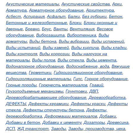
Акустические материалы
,
Акустические свойства
,
Арки
,
Арматура
,
Арматурное оборудование
,
Архитектура
,
Асбест
,
Аспирация
,
Асфальт
,
Балки
,
Без рубрики
,
Бетон
,
Бетонные и железобетонные
,
Блоки
,
Блоки оконные и
дверные
,
Бревно
,
Брус
,
Ванты
,
Вентиляция
,
Весовое
оборудование
,
Виброзащита
,
Вибротехника
,
Виды
арматуры
,
Виды бетона
,
Виды вибрации
,
Виды испарений
,
Виды испытаний
,
Виды камней
,
Виды кирпича
,
Виды кладки
,
Виды контроля
,
Виды коррозии
,
Виды нагрузок на
материалы
,
Виды полов
,
Виды стекла
,
Виды цемента
,
Водонапорное оборудование
,
Водоснабжение, вода
,
Вяжущие
вещества
,
Герметики
,
Гидроизоляционное оборудование
,
Гидроизоляционные материалы
,
Гипс
,
Горное оборудование
,
Горные породы
,
Горючесть материалов
,
Гравий
,
Грузоподъемные механизмы
,
Грунтовки
,
ДВП
,
Деревообрабатывающее оборудование
,
Деревообработка
,
ДЕФЕКТЫ
,
Дефекты керамики
,
Дефекты краски
,
Дефекты
стекла
,
Дефекты структуры бетона
,
Дефекты,
деревообработка
,
Деформации материалов
,
Добавки
,
Добавки в бетон
,
Добавки к цементу
,
Дозаторы
,
Древесина
,
ДСП
,
ЖД транспорт
,
Заводы
,
Заводы, производства, цеха
,