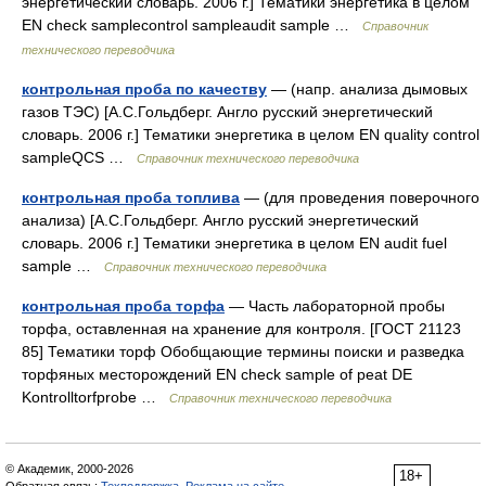
энергетический словарь. 2006 г.] Тематики энергетика в целом
EN check samplecontrol sampleaudit sample …
Справочник
технического переводчика
контрольная проба по качеству
— (напр. анализа дымовых
газов ТЭС) [А.С.Гольдберг. Англо русский энергетический
словарь. 2006 г.] Тематики энергетика в целом EN quality control
sampleQCS …
Справочник технического переводчика
контрольная проба топлива
— (для проведения поверочного
анализа) [А.С.Гольдберг. Англо русский энергетический
словарь. 2006 г.] Тематики энергетика в целом EN audit fuel
sample …
Справочник технического переводчика
контрольная проба торфа
— Часть лабораторной пробы
торфа, оставленная на хранение для контроля. [ГОСТ 21123
85] Тематики торф Обобщающие термины поиски и разведка
торфяных месторождений EN check sample of peat DE
Kontrolltorfprobe …
Справочник технического переводчика
© Академик, 2000-2026
18+