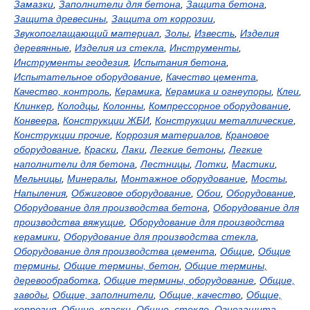
Замазки
,
Заполнители для бетона
,
Защита бетона
,
Защита древесины
,
Защита от коррозии
,
Звукопоглащающий материал
,
Золы
,
Известь
,
Изделия
деревянные
,
Изделия из стекла
,
Инструменты
,
Инструменты геодезия
,
Испытания бетона
,
Испытательное оборудование
,
Качество цемента
,
Качество, контроль
,
Керамика
,
Керамика и огнеупоры
,
Клеи
,
Клинкер
,
Колодцы
,
Колонны
,
Компрессорное оборудование
,
Конвеера
,
Конструкции ЖБИ
,
Конструкции металлические
,
Конструкции прочие
,
Коррозия материалов
,
Крановое
оборудование
,
Краски
,
Лаки
,
Легкие бетоны
,
Легкие
наполнители для бетона
,
Лестницы
,
Лотки
,
Мастики
,
Мельницы
,
Минералы
,
Монтажное оборудование
,
Мосты
,
Напыления
,
Обжиговое оборудование
,
Обои
,
Оборудование
,
Оборудование для производства бетона
,
Оборудование для
производства вяжущие
,
Оборудование для производства
керамики
,
Оборудование для производства стекла
,
Оборудование для производства цемента
,
Общие
,
Общие
термины
,
Общие термины, бетон
,
Общие термины,
деревообработка
,
Общие термины, оборудование
,
Общие,
заводы
,
Общие, заполнители
,
Общие, качество
,
Общие,
коррозия
,
Общие, краски
,
Общие, стекло
,
Огнезащита